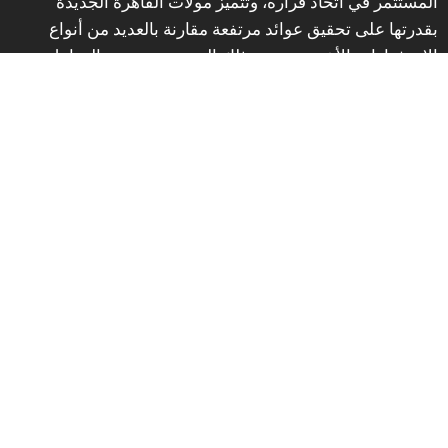
المستثمر في اتخاذ قراره، وتتميز مولات القاهرة الجديدة
بقدرتها على تحقيق عوائد مرتفعة مقارنة بالعديد من أنواع
الاستثمارات الأخرى، ويرجع ذلك إلى مجموعة من العوامل
المتكاملة، أبرزها:
‎زيادة الطلب على الوحدات؛ مما يؤدي إلى ارتفاع أسعار
البيع والإيجار بشكل مستمر وملحوظ في السوق
‎ارتفاع قيمة الإيجارات، خاصةً في المواقع الحيوية داخل
التجمع الخامس التي تشهد إقبالًا كبيرًا من المستثمرين
‎الموقع الاستراتيجي الذي يضمن تدفق العملاء بشكل
مستمر على مدار اليوم وطوال أيام الأسبوع
‎جودة التصميم والتنفيذ التي تزيد من جاذبية المشروع
وتعزز من قيمته الاستثمارية على المدى الطويل